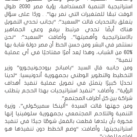
استراتيجية التنمية المستدامة، رؤية مصر 2030 طوال
الوقت تبعًا للمتغيرات التي نمر بها”. . وردًا على سؤال
يتعلق بالتحديات قالت “السعيد”: “بجانب تحدي التمويل
هناك أيضًا تحدي مرتبط برفع وعي الجماهير
بالاستراتيجية وأهميتها”.. وأضافت “السعيد”: “نحن
نستثمر في البشر ومن حسن الحظ أن مصر دولة شابة بها
%60 من الشباب، وهذا يُعد أمرًا مفتاحيًا في أي عملية
تنمية”.
ومن جانبه قال السيد “بامبانج برودجونيجورو” وزير
التخطيط والتطوير الوطني بجمهورية أندونيسيا: “لدينا
تحديًا كبيرًا يتمثل في تمويل عملية تنفيذ أهداف
الرؤية”.. وأضاف: “تنفيذ استراتيجيات بهذا الحجم يتطلب
شراكة بين كل أطراف المجتمع”.
ومن جهتها قالت السيدة “ألينكا سميركولي”، وزيرة
التنمية والتلاحم المجتمعي بجمهورية سلوفينيا إنها
فخورة بأن بلدها قطعت بالفعل شوطًا جيدًا في تنفيذ
استراتيجيتها.. وأضافت: “وضع الخطط دون تنفيذها هو
إضاعه للوقت”.