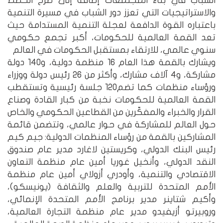
الشباب في بناء المجتمعات إضافة إلى طرح الخطط
والاستراتيجيات التي تعزز دور الشباب في مسيرة التنمية
باعتباره القوة الدافعة لعجلة التنمية المستدامة حيث
تعد القمة العالمية للحكومات، أكبر تجمع حكومي
سنوي عالمي، للارتقاء بمستقبل الحكومات في العالم
ويشارك بالقمة هذا العام 16 منظمة دولية، و140 دولة
مشاركة، و4 آلاف مشارك، وأكثر من 26 رئيس دولة ووزراء
ورؤساء منظمات كما تضم120 جلسة رئيسية وتستقطب
القمة العالمية للحكومات نخبة من كبار القادة وصناع
القرار والخبراء والمفكّرين من القطاعين الحكومي والخاص
حول العالم للمشاركة في حوار عالمي، وتتضمن قائمة
المشاركين بالقمة من رؤساء المنظمات الدولية: جيم كيم
رئيس البنك الدولي، وكريستين لاغارد مدير عام صندوق
النقد الدولي، وأنخيل غوريا أمين عام منظمة التعاون
الاقتصادي والتنمية، وأودري أزولاي أمين عام منظمة
الأمم المتحدة للتربية والعلم والثقافة (يونيسكو)،
وأكيم شتاينر مدير برنامج الأمم المتحدة الإنمائي،
وروبيرتو أزيفيدو مدير عام منظمة التجارة العالمية،