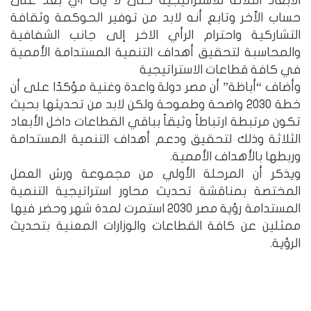
الأبعاد الثلاثة للاستراتيجية حتى لا يأت أي بعد على
حساب الاّخر وتابع أنه لابد من توفير الحوكمة وثقافة
التشاركية واحترام الرأي الاخر إلى جانب الشفافية
والمحاسبة لتحقيق أهداف التنمية المستدامة الأممية
في كافة قطاعات الاستراتيجية
وأضاف “أباظة” أن مصر دولة واعدة وغنية مؤكدًا على أن
خطة 2030 واضحة وطموحة ولكن لابد من تحديثها بحيث
تكون مرتبطة ارتباطاً وثيقاً بباقي القطاعات داخل الأبعاد
الثلاثة وذلك لتحقيق ودعم أهداف التنمية المستدامة
وربطها بالأهداف الأممية.
ويذكر أن المرحلة الأولي من مجموعة ورش العمل
المختصة بمناقشة تحديث محاور استراتيجية التنمية
المستدامة رؤية مصر 2030 استمرت لمدة شهر وحضر فيها
ممثلين عن كافة القطاعات والوزارات المعنية بتحديث
الرؤية.