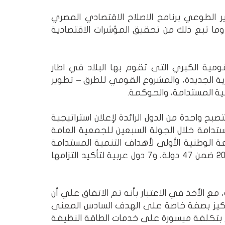
ر الطوعي برنامج الاصلاح الاقتصادي المصري
، وما تبع ذلك من تحقيق المؤشرات الاقتصادية
ومية الكبري التى تقوم بها البلاد في اطار
ية الجديدة، والمشروع القومي للطرق – تطوير
مية المستدامة، والحوكمة.
مصر قد قامت باطلاق استراتيجية التنمية المستدامة: رؤية مصر 2030 في فبراير 2016، لتصبح واحدة من الدول الرائدة لإعلان استراتيجية
ستدامة خلال الجولة السبعين للجمعية العامة
ضمن 22 دولة، و6 دول أفريقية في المراجعة الوطنية الأولى لأهداف التنمية المستدامة
(تقرير المراجعة الوطنية 2016)، وتقوم حاليا بالمشاركة طوعياً في المراجعة الوطنية لعام 2018 ضمن 47 دولة، و7 دول عربية لتأكيد التزامها
 الأخذ في الاعتبار بأنه تم الاتفاق علي أن
ما تم تحقيقه بالنسبة لجميع الأهداف (17 هدف) مع التركيز بصفة خاصة على الهدف السادس المعنى
 بتكلفة ميسورة على خدمات الطاقة النظيفة