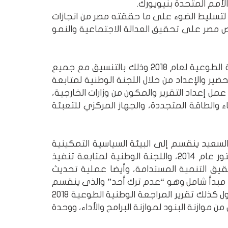
 لتسليط الضوء على ما حققته مصر من انجازات
 مصر على تحقيق العدالة الاجتماعية والنمو
وكانت وزارة التخطيط والمتابعة والإصلاح الإداري قد قادت عملية إعداد تقرير المراجعة الوطنية الطوعية لعام 2018 وذلك بالتنسيق مع جميع
ير والإعداد من خلال اللجنة الوطنية لمتابعة
 المستدامة المنشأة بقرار رئيس مجلس الوزراء رقم 1410 لسنة 2017، وفريق عمل إعداد التقرير والمكون من وزارات الخارجية،
اء والطاقة المتجددة، والجهاز المركزي للتعبئة
نية الطوعية 2018 الذى تعرضه غدا د. هاله السعيد ينقسم إلى البيئة السياسية التمكينية
والتى تضم الإطار الحاكم بما يشمله من استراتيجية التنمية المستدامة: رؤية مصر 2030 ودستور عام 2014، واللجنة الوطنية لمتابعة تنفيذ
قيق التنمية المستدامة، وأيضا عملية تحديث
 مبدأ شامل وهو “عدم ترك أحد” والذى ينقسم
إلى برامج الحماية الاجتماعية، الاهتمام بذوي الاحتياجات الخاصة، تمكين المرأة والشباب، ويتناول كذلك تقرير المراجعة الوطنية الطوعية 2018
 موازنة البنود لموازنة البرامج والأداء، ووحدة