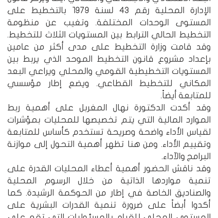
الإدارة المحلية رقم ٤٣ لسنة ١٩٧٩ بالتخطيط على
المستوى الوحدات المختلفة. وتغيب عن منظومة
التخطيط الحالي الترابط بين المستويات الثلاث للتخطيط.
وقد قامت وزارة التخطيط على مدى أكثر من عامين
بإعداد مشروع قانون التخطيط الموحد الذي يربط بين
المستويات التخطيطية القومي والمحلي ويراعي البعد
المكاني للتخطيط القطاعي. ويضع إطار مؤسسي
للمتابعة أيضاً.
وقد أكدت الدكتورة نهال المغربل على أهمية ربط
الموارد المالية التي يتم تخصيصها للمحليات بمؤشرات
لقياس الأداء واضحة وصريحة تستخدم كأساس للمتابعة
وتقييم الأداء. ومن هنا تظهر أهمية التحول إلى موازنة
البرامج والآداء.
وقد ناقش الحضور أهمية أعطاء المحليات القدرة على
تنمية مواردها الذاتية من خلال الرسوم المحلية
والصناديق الخاصة في إطار من الحوكمة الرشيدة. كما
أكدوا أبضاً على ضرورة تنمية القدرات البشرية على
المستوى المحلي للقيام بالمسئوليات التي تقع على