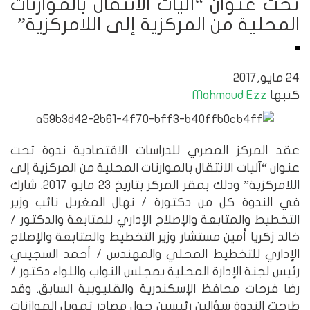
تحت عنوان “آليات الانتقال بالموازنات
المحلية من المركزية إلى اللامركزية”
24 مايو,2017
كتبها
Mahmoud Ezz
عقد المركز المصري للدراسات الاقتصادية ندوة تحت
عنوان “آليات الانتقال بالموازنات المحلية من المركزية إلى
اللامركزية” وذلك بمقر المركز بتاريخ ٢٣ مايو ٢٠١٧. شارك
في الندوة كل من دكتورة / نهال المغربل نائب وزير
التخطيط والمتابعة والإصلاح الإداري للمتابعة والدكتور /
خالد زكريا أمين مستشار وزير التخطيط والمتابعة والإصلاح
الإداري للتخطيط المحلي والمهندس / أحمد السجيني
رئيس لجنة الإدارة المحلية بمجلس النواب واللواء دكتور /
رضا فرحات محافظ الإسكندرية والقليوبية السابق. وقد
طرحت الندوة سؤالين رئيسين حول مصادر تمويل الموازنات