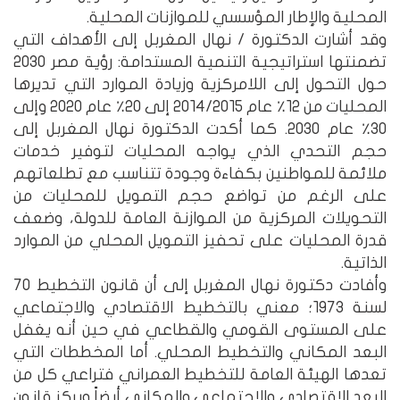
المحلية والإطار المؤسسي للموازنات المحلية.
وقد أشارت الدكتورة / نهال المغربل إلى الأهداف التي
تضمنتها استراتيجية التنمية المستدامة: رؤية مصر ٢٠٣٠
حول التحول إلى اللامركزية وزيادة الموارد التي تديرها
المحليات من ١٢٪‏ عام ٢٠١٤/٢٠١٥ إلى ٢٠٪‏ عام ٢٠٢٠ وإلى
٣٠٪‏ عام ٢٠٣٠. كما أكدت الدكتورة نهال المغربل إلى
حجم التحدي الذي يواجه المحليات لتوفير خدمات
ملائمة للمواطنين بكفاءة وجودة تتناسب مع تطلعاتهم
على الرغم من تواضع حجم التمويل للمحليات من
التحويلات المركزية من الموازنة العامة للدولة، وضعف
قدرة المحليات على تحفيز التمويل المحلي من الموارد
الذاتية.
وأفادت دكتورة نهال المغربل إلى أن قانون التخطيط ٧٠
لسنة ١٩٧٣؛ معني بالتخطيط الاقتصادي والاجتماعي
على المستوى القومي والقطاعي في حين أنه يغفل
البعد المكاني والتخطيط المحلي. أما المخططات التي
تعدها الهيئة العامة للتخطيط العمراني فتراعي كل من
البعد الاقتصادي والاجتماعي والمكاني أيضاً ويركز قانون